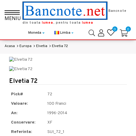
Bancnote
MENIU
din toata
lumea
, pentru toata
lumea
0
0
Moneda
Limba
Acasa
Europa
Elvetia
Elvetia 72
Elvetia 72
Pick#
72
Valoare:
100 Franci
An:
1996-2014
Conservare:
XF
Referinta:
SUI_72_1