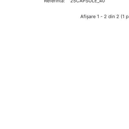
Referinta:
25CAPSULE_40
Afişare 1 - 2 din 2 (1 p