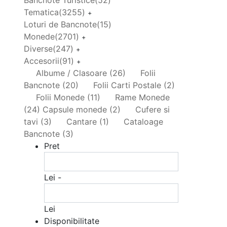
Bancnote Turistice
(52)
Tematica
(3255)
+
Loturi de Bancnote
(15)
Monede
(2701)
+
Diverse
(247)
+
Accesorii
(91)
+
Albume / Clasoare
(26)
Folii
Bancnote
(20)
Folii Carti Postale
(2)
Folii Monede
(11)
Rame Monede
(24)
Capsule monede
(2)
Cufere si
tavi
(3)
Cantare
(1)
Cataloage
Bancnote
(3)
Pret
Lei -
Lei
Disponibilitate