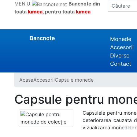
MENIU
Bancnote din
toata
lumea
, pentru toata
lumea
Bancnote
Monede
Accesorii
Diverse
Contact
Acasa
Accesorii
Capsule monede
Capsule pentru mone
Capsulele pentru monede
deteriorarea cauzată d
vizualizarea monedelor 