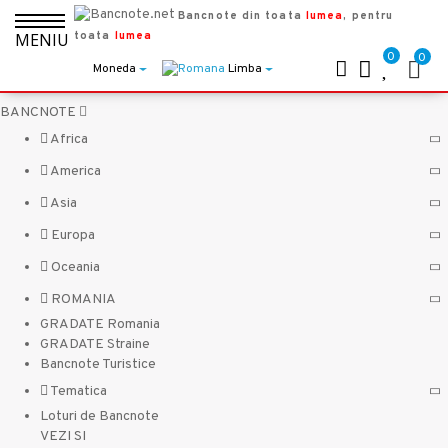
Bancnote din toata
lumea
, pentru
toata
lumea
MENIU
0
0
Moneda
Limba
BANCNOTE
Africa
America
Asia
Europa
Oceania
ROMANIA
GRADATE Romania
GRADATE Straine
Bancnote Turistice
Tematica
Loturi de Bancnote
VEZI SI