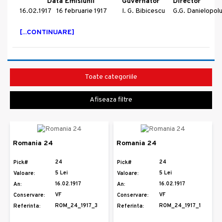
Data Emisiunii
Guvernator
Director
16.02.1917
16 februarie 1917
I. G. Bibicescu
G.G. Danielopol
[...CONTINUARE]
Toate categoriile
Afiseaza filtre
Romania 24
Romania 24
24
24
Pick#
Pick#
5 Lei
5 Lei
Valoare:
Valoare:
16.02.1917
16.02.1917
An:
An:
VF
VF
Conservare:
Conservare:
ROM_24_1917_3
ROM_24_1917_1
Referinta:
Referinta: