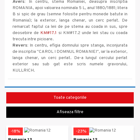
Avers:
In centru, stema Romaniei, deasupra inscriptia
ROMANIA, apoi valoarea nominala 5 L, anul 1880/1881; litera
B si spic de grau (semne folosite pentru monede batute in
Romania); la exterior, langa chenar, un cerc perlat. De
remarcat faptul ca leii de pe stema au coada in sus, spre
deosebire de
KM#17.1
si
KM#17.2
unde leii stau cu coada
trecuta intre picioare.
Revers:
In centru, efigia domnului spre stanga, inconjurata
de inscriptia "CAROL I DOMNUL ROMANIEI", iar la exterior,
langa chenar, un cerc perlat. De-a lungul cercului perlat
exterior sau sub gat este scris numele gravorului,
KULLRICH.
Toate categoriile
Afiseaza filtre
-18%
-23%
Romania 12
Romania 12