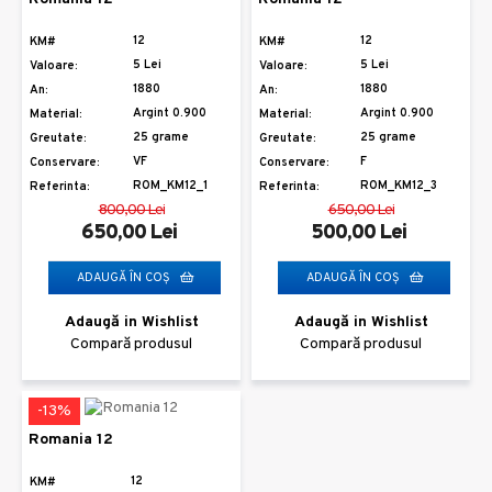
12
12
KM#
KM#
5 Lei
5 Lei
Valoare:
Valoare:
1880
1880
An:
An:
Argint 0.900
Argint 0.900
Material:
Material:
25 grame
25 grame
Greutate:
Greutate:
VF
F
Conservare:
Conservare:
ROM_KM12_1
ROM_KM12_3
Referinta:
Referinta:
800,00 Lei
650,00 Lei
650,00 Lei
500,00 Lei
ADAUGĂ ÎN COŞ
ADAUGĂ ÎN COŞ
Adaugă in Wishlist
Adaugă in Wishlist
Compară produsul
Compară produsul
-13%
Romania 12
12
KM#