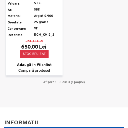
5 Lei
Valoare:
1881
An:
Argint 0.900
Material:
25 grame
Greutate:
VF
Conservare:
ROM_KM12_2
Referinta:
750,00 Lei
650,00 Lei
STOC EPUIZAT
Adaugă in Wishlist
Compară produsul
Afişare 1 - 3 din 3 (1 pagini)
INFORMATII