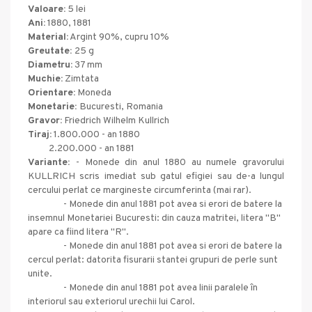
Valoare:
5 lei
Ani:
1880, 1881
Material:
Argint 90%, cupru 10%
Greutate:
25 g
Diametru:
37 mm
Muchie:
Zimtata
Orientare:
Moneda
Monetarie:
Bucuresti, Romania
Gravor:
Friedrich Wilhelm Kullrich
Tiraj:
1.800.000 - an 1880
2.200.000 - an 1881
Variante:
- Monede din anul 1880 au numele gravorului
KULLRICH scris imediat sub gatul efigiei sau de-a lungul
cercului perlat ce margineste circumferinta (mai rar).
- Monede din anul 1881 pot avea si erori de batere la
insemnul Monetariei Bucuresti: din cauza matritei, litera "B"
apare ca fiind litera "R".
- Monede din anul 1881 pot avea si erori de batere la
cercul perlat: datorita fisurarii stantei grupuri de perle sunt
unite.
- Monede din anul 1881 pot avea linii paralele în
interiorul sau exteriorul urechii lui Carol.