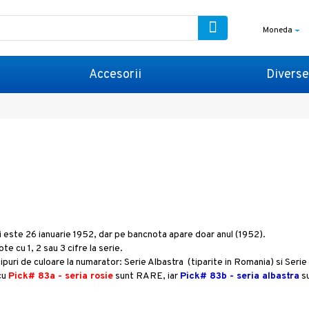
Moneda
Accesorii
Diverse
 este 26 ianuarie 1952, dar pe bancnota apare doar anul (1952).
e cu 1, 2 sau 3 cifre la serie.
ipuri de culoare la numarator: Serie Albastra (tiparite in Romania) si Serie 
cu
Pick# 83a - seria rosie
sunt RARE, iar
Pick# 83b - seria albastra
su