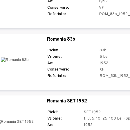
An:
1952
Conservare:
VF
Referinta:
ROM_83b_1952_
Romania 83b
Pick#
83b
Valoare:
5 Lei
An:
1952
Conservare:
XF
Referinta:
ROM_83b_1952_
Romania SET 1952
Pick#
SET 1952
Valoare:
1, 3, 5, 10, 25, 100 Lei - 
An:
1952