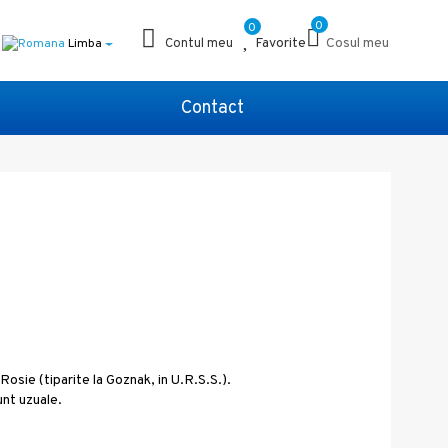
0
0
Favorite
Cosul meu
Limba
Contul meu
Contact
Rosie (tiparite la Goznak, in U.R.S.S.).
nt uzuale.