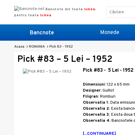
Bancnote din toata
lumea
,
pentru toata
lumea
Monede
Bancnote
Acasa
ROMANIA
Pick 83 - 1952
Pick #83 – 5 Lei – 1952
Pick #
83
- 5 Lei - 1952
Dimensiuni:
122 x 65 mm
Designer:
Guillot
Filigran:
Romburi
Observatia 1:
Data emisiunii
Observatia 2:
Exista bancnot
Observatia 3:
Exista doua t
Observatia 4:
Bancnotele 
[...CONTINUARE]