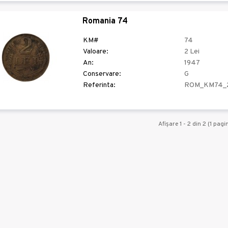
Romania 74
KM#
74
Valoare:
2 Lei
An:
1947
Conservare:
G
Referinta:
ROM_KM74_
Afişare 1 - 2 din 2 (1 pagin