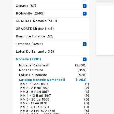
Oceania
(87)
+
ROMANIA
(2695)
+
GRADATE Romania
(500)
GRADATE Straine
(145)
Bancnote Turistice
(52)
Tematica
(3255)
+
Loturi De Bancnote
(15)
Monede
(2701)
+
Monede Romanesti
(2000)
Monede Straine
(359)
Loturi De Monede
(528)
Catalog Monede Romanesti
(1963)
KM 1 - 1 Banu 1867
(1)
KM 2 - 2 Bani 1867
(2)
KM 3 - 5 Bani 1867
(3)
KM 4 - 10 Bani 1867
(9)
KM 5 - 20 Lei 1868
(0)
KM 6 - 1 Leu 1870
(0)
KM 7 - 20 Lei 1870
(0)
KM 8 - 2 Lei 1872-1876
(8)