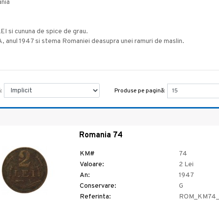
nia
EI si cununa de spice de grau.
 anul 1947 si stema Romaniei deasupra unei ramuri de maslin.
Produse pe pagină:
:
Romania 74
KM#
74
Valoare:
2 Lei
An:
1947
Conservare:
G
Referinta:
ROM_KM74_