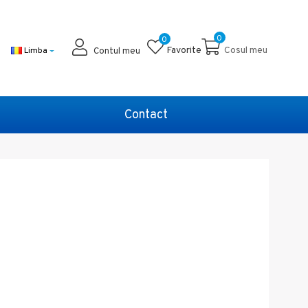
0
0
Favorite
Cosul meu
Limba
Contul meu
Contact