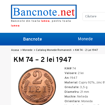
Bancnote din toata
lumea
, pentru toata
lumea
Monede
Bancnote
Acasa
Monede
Catalog Monede Romanesti
KM 74 - 2 Lei 1947
KM 74 – 2 lei 1947
KM#
74
Valoare:
2 lei
An:
1947
Material:
Cupru 92%, zinc 
Greutate:
3,5 g
Diametru:
21 mm
Muchie:
Neteda
Orientare:
Moneda