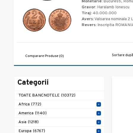
Monetarie:
Bucuresti, Roma
Gravor:
Haralamb Ionescu
Tiraj:
40.000.000
Avers:
Valoarea nominala 2 L
Revers:
Inscriptia ROMANIA,
Sortare după
Comparare Produse (0)
Categorii
TOATE BANCNOTELE
(10372)
Africa
(772)
+
America
(1140)
+
Asia
(1218)
+
Europa
(6767)
+