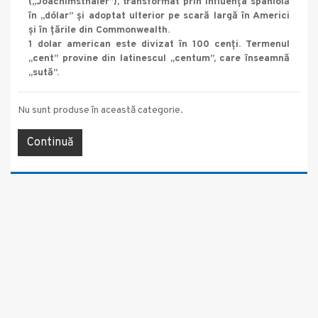
(„Joachimsthaler”), transformat prin influența spaniolă
în „dólar” și adoptat ulterior pe scară largă în Americi
și în țările din Commonwealth.
1 dolar american este divizat în 100 cenți. Termenul
„cent” provine din latinescul „centum”, care înseamnă
„sută”.
Nu sunt produse în această categorie.
Continuă