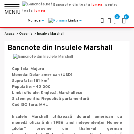
Bancnote din toata
lumea
, pentru
toata
lumea
MENIU
0
0
Moneda
Limba
Acasa
Oceania
Insulele Marshall
Bancnote din Insulele Marshall
Capitala: Majuro
Moneda: Dolar american (USD)
Suprafata: 181 km²
Populatie: ~42 000
Limbi oficiale: Engleză, Marshallese
Sistem politic: Republică parlamentară
Cod ISO tara: MHL
Insulele Marshall utilizează dolarul american ca
monedă oficială din 1986, anul independenței. Numele
„dolar” provine din thaler-ul german