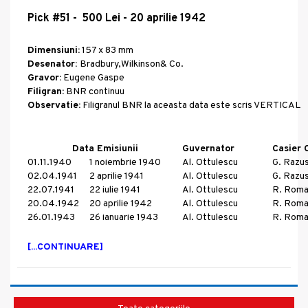
Pick #51 - 500 Lei - 20 aprilie 1942
Dimensiuni:
157 x 83 mm
Desenator:
Bradbury,Wilkinson& Co.
Gravor:
Eugene Gaspe
Filigran:
BNR continuu
Observatie:
Filigranul BNR la aceasta data este scris VERTICAL
Data Emisiunii
Guvernator
Casier 
01.11.1940
1 noiembrie 1940
Al. Ottulescu
G. Razu
02.04.1941
2 aprilie 1941
Al. Ottulescu
G. Razu
22.07.1941
22 iulie 1941
Al. Ottulescu
R. Rom
20.04.1942
20 aprilie 1942
Al. Ottulescu
R. Rom
26.01.1943
26 ianuarie 1943
Al. Ottulescu
R. Rom
[...CONTINUARE]