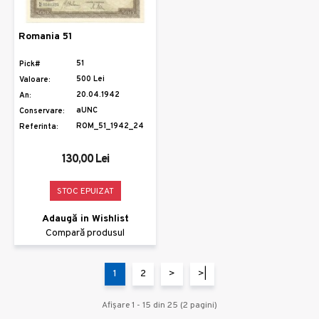
Romania 51
51
Pick#
500 Lei
Valoare:
20.04.1942
An:
aUNC
Conservare:
ROM_51_1942_24
Referinta:
130,00 Lei
STOC EPUIZAT
Adaugă in Wishlist
Compară produsul
1
2
>
>|
Afişare 1 - 15 din 25 (2 pagini)