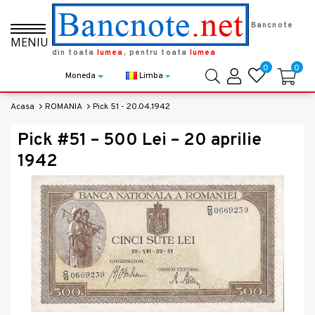
Bancnote
MENIU
din toata
lumea
, pentru toata
lumea
0
0
Moneda
Limba
Acasa
ROMANIA
Pick 51 - 20.04.1942
Pick #51 – 500 Lei – 20 aprilie
1942