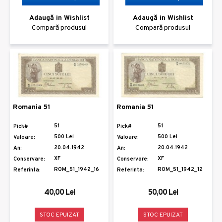
Adaugă in Wishlist
Adaugă in Wishlist
Compară produsul
Compară produsul
Romania 51
Romania 51
51
51
Pick#
Pick#
500 Lei
500 Lei
Valoare:
Valoare:
20.04.1942
20.04.1942
An:
An:
XF
XF
Conservare:
Conservare:
ROM_51_1942_16
ROM_51_1942_12
Referinta:
Referinta:
40,00 Lei
50,00 Lei
STOC EPUIZAT
STOC EPUIZAT