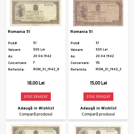
Romania 51
Romania 51
51
51
Pick#
Pick#
500 Lei
500 Lei
Valoare:
Valoare:
20.04.1942
20.04.1942
An:
An:
F
VG
Conservare:
Conservare:
ROM_51_1942_8
ROM_51_1942_3
Referinta:
Referinta:
18,00 Lei
15,00 Lei
STOC EPUIZAT
STOC EPUIZAT
Adaugă in Wishlist
Adaugă in Wishlist
Compară produsul
Compară produsul