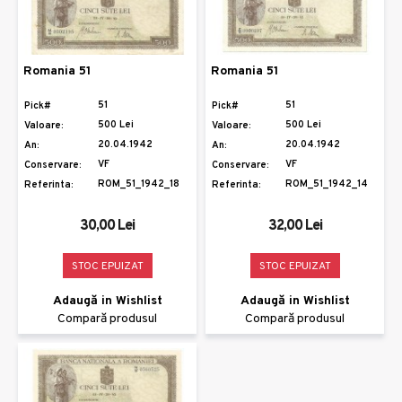
Romania 51
Romania 51
51
51
Pick#
Pick#
500 Lei
500 Lei
Valoare:
Valoare:
20.04.1942
20.04.1942
An:
An:
VF
VF
Conservare:
Conservare:
ROM_51_1942_18
ROM_51_1942_14
Referinta:
Referinta:
30,00 Lei
32,00 Lei
STOC EPUIZAT
STOC EPUIZAT
Adaugă in Wishlist
Adaugă in Wishlist
Compară produsul
Compară produsul