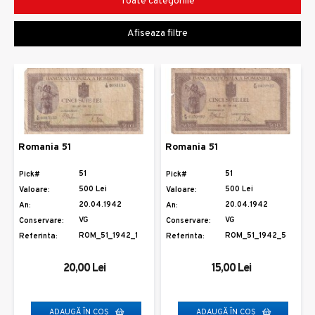
Toate categoriile
Afiseaza filtre
Romania 51
Romania 51
51
51
Pick#
Pick#
500 Lei
500 Lei
Valoare:
Valoare:
20.04.1942
20.04.1942
An:
An:
VG
VG
Conservare:
Conservare:
ROM_51_1942_1
ROM_51_1942_5
Referinta:
Referinta:
20,00 Lei
15,00 Lei
ADAUGĂ ÎN COŞ
ADAUGĂ ÎN COŞ