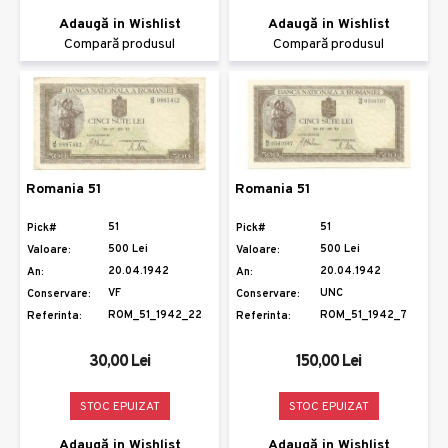
Adaugă in Wishlist
Adaugă in Wishlist
Compară produsul
Compară produsul
Romania 51
Romania 51
51
51
Pick#
Pick#
500 Lei
500 Lei
Valoare:
Valoare:
20.04.1942
20.04.1942
An:
An:
VF
UNC
Conservare:
Conservare:
ROM_51_1942_22
ROM_51_1942_7
Referinta:
Referinta:
30,00 Lei
150,00 Lei
STOC EPUIZAT
STOC EPUIZAT
Adaugă in Wishlist
Adaugă in Wishlist