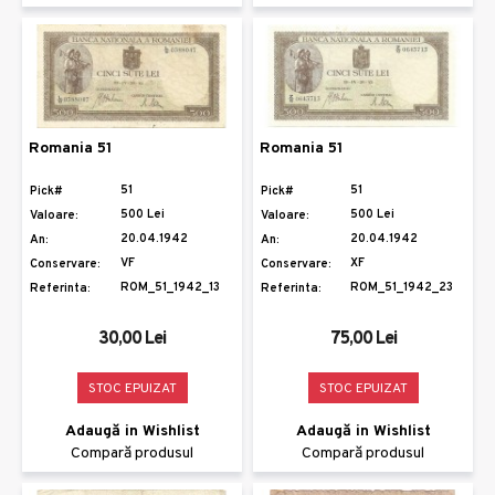
Romania 51
Romania 51
51
51
Pick#
Pick#
500 Lei
500 Lei
Valoare:
Valoare:
20.04.1942
20.04.1942
An:
An:
VF
XF
Conservare:
Conservare:
ROM_51_1942_13
ROM_51_1942_23
Referinta:
Referinta:
30,00 Lei
75,00 Lei
STOC EPUIZAT
STOC EPUIZAT
Adaugă in Wishlist
Adaugă in Wishlist
Compară produsul
Compară produsul