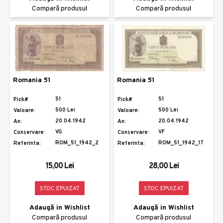
Compară produsul
Compară produsul
Romania 51
Romania 51
51
51
Pick#
Pick#
500 Lei
500 Lei
Valoare:
Valoare:
20.04.1942
20.04.1942
An:
An:
VG
VF
Conservare:
Conservare:
ROM_51_1942_2
ROM_51_1942_17
Referinta:
Referinta:
15,00 Lei
28,00 Lei
STOC EPUIZAT
STOC EPUIZAT
Adaugă in Wishlist
Adaugă in Wishlist
Compară produsul
Compară produsul