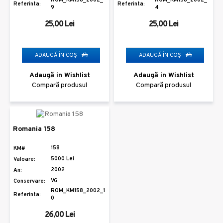
ROM_KM158_2002_
ROM_KM158_2002_
Referinta:
Referinta:
9
4
25,00 Lei
25,00 Lei
ADAUGĂ ÎN COŞ
ADAUGĂ ÎN COŞ
Adaugă in Wishlist
Adaugă in Wishlist
Compară produsul
Compară produsul
Romania 158
158
KM#
5000 Lei
Valoare:
2002
An:
VG
Conservare:
ROM_KM158_2002_1
Referinta:
0
26,00 Lei