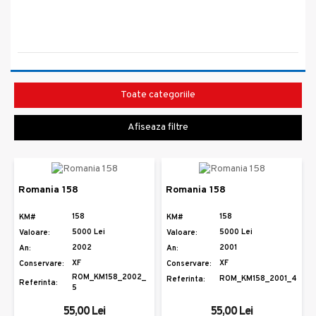
Toate categoriile
Afiseaza filtre
Romania 158
Romania 158
158
158
KM#
KM#
5000 Lei
5000 Lei
Valoare:
Valoare:
2002
2001
An:
An:
XF
XF
Conservare:
Conservare:
ROM_KM158_2002_
ROM_KM158_2001_4
Referinta:
Referinta:
5
55,00 Lei
55,00 Lei