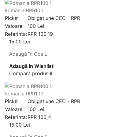
Romania RPR100
Pick#
Obligatiune CEC - RPR
Valoare:
100 Lei
Referinta:
RPR_100_19
15,00 Lei
Adaugă în Coş
Adaugă in Wishlist
Compară produsul
Romania RPR100
Pick#
Obligatiune CEC - RPR
Valoare:
100 Lei
Referinta:
RPR_100_4
15,00 Lei
Adaugă în Coş