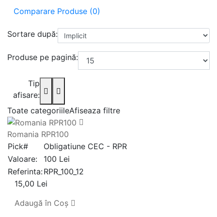
Comparare Produse (0)
Sortare după:
Produse pe pagină:
Tip
afisare:
Toate categoriile
Afiseaza filtre
Romania RPR100
Pick#
Obligatiune CEC - RPR
Valoare:
100 Lei
Referinta:
RPR_100_12
15,00 Lei
Adaugă în Coş