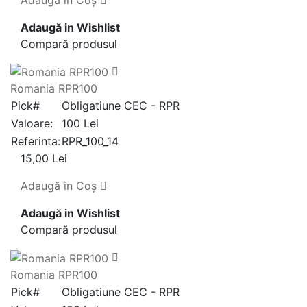
Adaugă in Wishlist
Compară produsul
Romania RPR100
Pick#
Obligatiune CEC - RPR
Valoare:
100 Lei
Referinta:
RPR_100_14
15,00 Lei
Adaugă în Coş
Adaugă in Wishlist
Compară produsul
Romania RPR100
Pick#
Obligatiune CEC - RPR