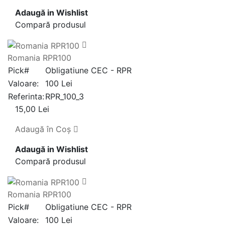
Adaugă in Wishlist
Compară produsul
Romania RPR100
Pick#
Obligatiune CEC - RPR
Valoare:
100 Lei
Referinta:
RPR_100_3
15,00 Lei
Adaugă în Coş
Adaugă in Wishlist
Compară produsul
Romania RPR100
Pick#
Obligatiune CEC - RPR
Valoare:
100 Lei