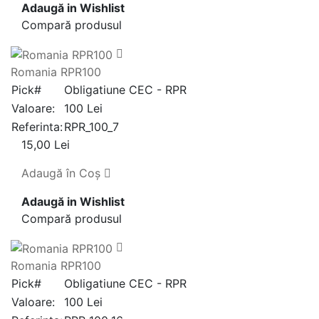
Adaugă in Wishlist
Compară produsul
Romania RPR100
Pick#
Obligatiune CEC - RPR
Valoare:
100 Lei
Referinta:
RPR_100_7
15,00 Lei
Adaugă în Coş
Adaugă in Wishlist
Compară produsul
Romania RPR100
Pick#
Obligatiune CEC - RPR
Valoare:
100 Lei