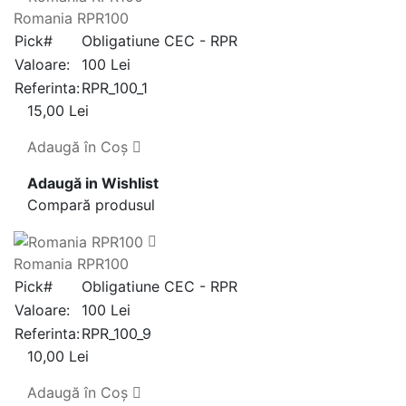
Romania RPR100
Pick#
Obligatiune CEC - RPR
Valoare:
100 Lei
Referinta:
RPR_100_1
15,00 Lei
Adaugă în Coş
Adaugă in Wishlist
Compară produsul
Romania RPR100
Pick#
Obligatiune CEC - RPR
Valoare:
100 Lei
Referinta:
RPR_100_9
10,00 Lei
Adaugă în Coş