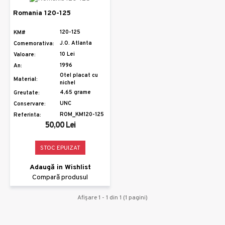
Romania 120-125
120-125
KM#
J.O. Atlanta
Comemorativa:
10 Lei
Valoare:
1996
An:
Otel placat cu
Material:
nichel
4,65 grame
Greutate:
UNC
Conservare:
ROM_KM120-125
Referinta:
50,00 Lei
STOC EPUIZAT
Adaugă in Wishlist
Compară produsul
Afişare 1 - 1 din 1 (1 pagini)