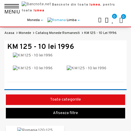
Bancnote din toata
lumea
, pentru
toata
lumea
MENIU
0
0
Moneda
Limba
Acasa
Monede
Catalog Monede Romanesti
KM 125 - 10 Lei 1996
KM 125 - 10 lei 1996
Toate categoriile
Afiseaza filtre