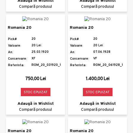
Adaugă in Wishlist
Adaugă in Wishlist
Compară produsul
Compară produsul
Romania 20
Romania 20
20
20
Pick#
Pick#
20 Lei
20 Lei
Valoare:
Valoare:
25.03.1920
07.06.1928
An:
An:
XF
VF
Conservare:
Conservare:
ROM_20_031920_1
ROM_20_061928_1
Referinta:
Referinta:
750,00 Lei
1.400,00 Lei
STOC EPUIZAT
STOC EPUIZAT
Adaugă in Wishlist
Adaugă in Wishlist
Compară produsul
Compară produsul
Romania 20
Romania 20