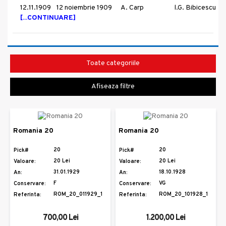
12.11.1909
12 noiembrie 1909
A. Carp
l.G. Bibicescu
[...CONTINUARE]
Toate categoriile
Afiseaza filtre
Romania 20
Romania 20
20
20
Pick#
Pick#
20 Lei
20 Lei
Valoare:
Valoare:
31.01.1929
18.10.1928
An:
An:
F
VG
Conservare:
Conservare:
ROM_20_011929_1
ROM_20_101928_1
Referinta:
Referinta:
700,00 Lei
1.200,00 Lei