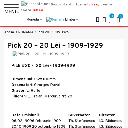
Bancnote din toata
lumea
, pentru
toata
lumea
MENIU
0
0
Moneda
Limba
Acasa
ROMANIA
Pick 20 - 1909-1929
Pick 20 – 20 Lei – 1909–1929
Pick #20 - 20 Lei - 1909-1929
Dimensiuni:
162x 100mm
Desenatori:
Georges Duval
Gravor:
L. Ruffe
Filigran:
E. Traian, Mercur, cifra 20
Data Emisiunii
Guvernator
Director
06.02.1909
6 februarie 1909
Th. Stefanescu
l.G. Bibicescu
20.10.1909
20 octombrie 1909
Th. Stefanescu
l.G. Bibicescu