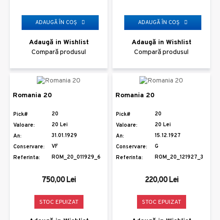
ADAUGĂ ÎN COŞ
ADAUGĂ ÎN COŞ
Adaugă in Wishlist
Adaugă in Wishlist
Compară produsul
Compară produsul
Romania 20
Romania 20
20
20
Pick#
Pick#
20 Lei
20 Lei
Valoare:
Valoare:
31.01.1929
15.12.1927
An:
An:
VF
G
Conservare:
Conservare:
ROM_20_011929_6
ROM_20_121927_3
Referinta:
Referinta:
750,00 Lei
220,00 Lei
STOC EPUIZAT
STOC EPUIZAT