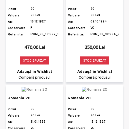
20
20
Pick#
Pick#
20 Lei
20 Lei
Valoare:
Valoare:
15.12.1927
02.10.1924
An:
An:
F
VG
Conservare:
Conservare:
ROM_20_121927_1
ROM_20_101924_2
Referinta:
Referinta:
470,00 Lei
350,00 Lei
STOC EPUIZAT
STOC EPUIZAT
Adaugă in Wishlist
Adaugă in Wishlist
Compară produsul
Compară produsul
Romania 20
Romania 20
20
20
Pick#
Pick#
20 Lei
20 Lei
Valoare:
Valoare:
31.01.1929
15.12.1927
An:
An:
VG
VG
Conservare:
Conservare: