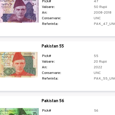
Pick#
47
Valoare:
50 Rupii
An:
2008-2018
Conservare:
UNC
Referinta:
PAK_47_UN
Pakistan 55
Pick#
55
Valoare:
20 Rupii
An:
2022
Conservare:
UNC
Referinta:
PAK_55_UN
Pakistan 56
Pick#
56