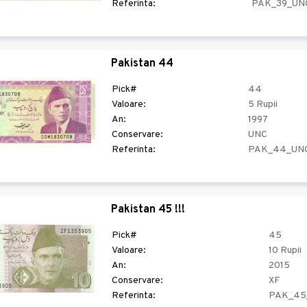
Referinta:
PAK_39_UN
Pakistan 44
Pick#
44
Valoare:
5 Rupii
An:
1997
Conservare:
UNC
Referinta:
PAK_44_UN
Pakistan 45 !!!
Pick#
45
Valoare:
10 Rupii
An:
2015
Conservare:
XF
Referinta:
PAK_45