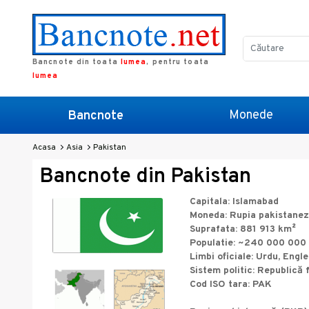
Bancnote din toata
lumea
, pentru toata
lumea
Monede
Bancnote
Acasa
Asia
Pakistan
Bancnote din Pakistan
Capitala: Islamabad
Moneda: Rupia pakistane
Suprafata: 881 913 km²
Populatie: ~240 000 000
Limbi oficiale: Urdu, Engl
Sistem politic: Republică
Cod ISO tara: PAK