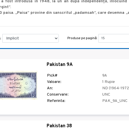
a fost introdusă în 1948, la un an după independență, înlocuind r
gint”.
00 paisa. „Paisa” provine din sanscritul „padamsah”, care desemna „a
Produse pe pagină:
:
Pakistan 9A
Pick#
9A
Valoare:
1 Rupie
An:
ND (1964-1972
Conservare:
UNC
Referinta:
PAK_9A_UNC
Pakistan 38