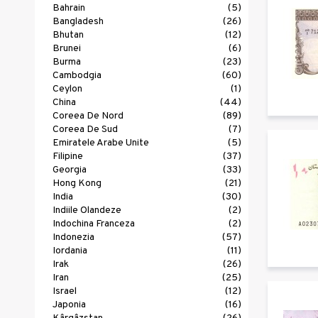
Bahrain
(5)
Bangladesh
(26)
Bhutan
(12)
Brunei
(6)
Burma
(23)
Cambodgia
(60)
Ceylon
(1)
China
(44)
Coreea De Nord
(89)
Coreea De Sud
(7)
Emiratele Arabe Unite
(5)
Filipine
(37)
Georgia
(33)
Hong Kong
(21)
India
(30)
Indiile Olandeze
(2)
Indochina Franceza
(2)
Indonezia
(57)
Iordania
(11)
Irak
(26)
Iran
(25)
Israel
(12)
Japonia
(16)