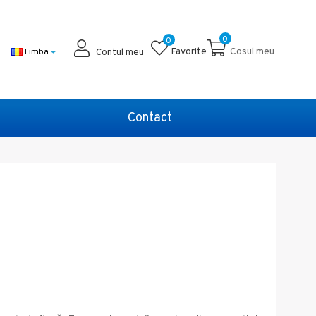
0
0
Favorite
Cosul meu
Limba
Contul meu
Contact