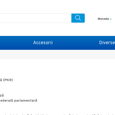
Moneda
Accesorii
Diverse
ză (PKR)
eză
 federală parlamentară