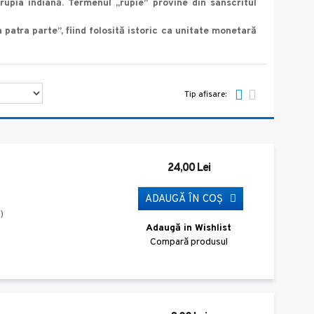
upia indiană. Termenul „rupie” provine din sanscritul
 patra parte”, fiind folosită istoric ca unitate monetară
Tip afisare:
24,00 Lei
ADAUGĂ ÎN COŞ
)
Adaugă in Wishlist
Compară produsul