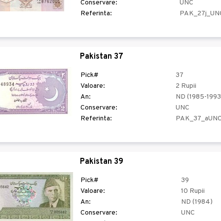
Conservare:
UNC
Referinta:
PAK_27j_UN
Pakistan 37
Pick#
37
Valoare:
2 Rupii
An:
ND (1985-1993
Conservare:
UNC
Referinta:
PAK_37_aUN
Pakistan 39
Pick#
39
Valoare:
10 Rupii
An:
ND (1984)
Conservare:
UNC