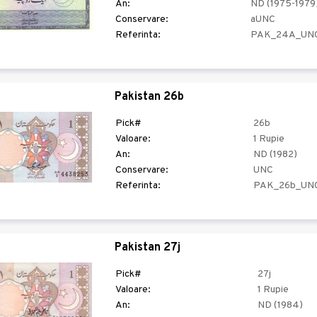
An:
ND (1975-1979
Conservare:
aUNC
Referinta:
PAK_24A_UN
Pakistan 26b
Pick#
26b
Valoare:
1 Rupie
An:
ND (1982)
Conservare:
UNC
Referinta:
PAK_26b_UN
Pakistan 27j
Pick#
27j
Valoare:
1 Rupie
An:
ND (1984)