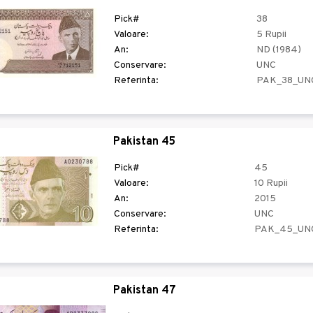
Pick#
38
Valoare:
5 Rupii
An:
ND (1984)
Conservare:
UNC
Referinta:
PAK_38_UN
Pakistan 45
Pick#
45
Valoare:
10 Rupii
An:
2015
Conservare:
UNC
Referinta:
PAK_45_UN
Pakistan 47