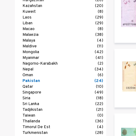
Kârgâzstan
(26)
Kazahstan
(20)
Kuweit
(8)
Laos
(29)
Liban
(29)
Macao
(8)
Malaezia
(38)
Malaya
(4)
Maldive
(11)
Mongolia
(42)
Myanmar
(41)
Nagorno-Karabakh
(2)
Nepal
(34)
Oman
(6)
Pakistan
(24)
Qatar
(10)
Singapore
(49)
Siria
(18)
Sri Lanka
(22)
Tadjikistan
(21)
Taiwan
(0)
Thailanda
(36)
Timorul De Est
(4)
Turkmenistan
(28)