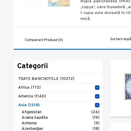
Rupia pakistaneză (PKR) 
„rupya”, care înseamnă „ar
1 rupie este divizată în 1
mică.
Sortare după
Comparare Produse (0)
Categorii
TOATE BANCNOTELE
(10372)
Africa
(772)
+
America
(1140)
+
Asia
(1218)
+
Afganistan
(24)
Arabia Saudita
(19)
Armenia
(9)
Azerbaidjan
(18)