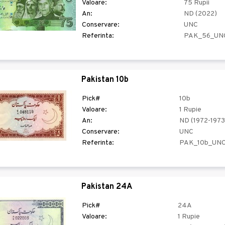
Valoare:
75 Rupii
An:
ND (2022)
Conservare:
UNC
Referinta:
PAK_56_UN
Pakistan 10b
Pick#
10b
Valoare:
1 Rupie
An:
ND (1972-1973
Conservare:
UNC
Referinta:
PAK_10b_UN
Pakistan 24A
Pick#
24A
Valoare:
1 Rupie