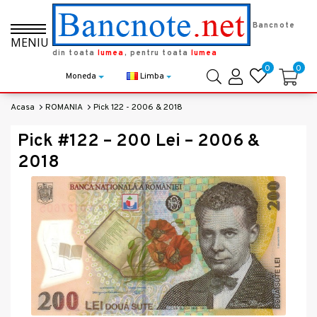
Bancnote
MENIU
din toata
lumea
, pentru toata
lumea
0
0
Moneda
Limba
Acasa
ROMANIA
Pick 122 - 2006 & 2018
Pick #122 – 200 Lei – 2006 &
2018