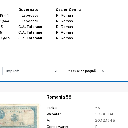
Guvernator
Casier Central
 1944
I. Lapedatu
R. Roman
 1944
I. Lapedatu
R. Roman
45
C.A. Tataranu
R. Roman
45
C.A. Tataranu
R. Roman
e 1945
C.A. Tataranu
R. Roman
Produse pe pagină:
:
Romania 56
Pick#
56
Valoare:
5.000 Lei
An:
20.12.1945
Conservare:
F