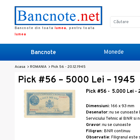
Bancnote din toata
lumea
, pentru toata
lumea
Monede
Bancnote
Acasa
ROMANIA
Pick 56 - 20.12.1945
Pick #56 – 5000 Lei – 1945
Pick #56 - 5.000 Lei -
Dimensiuni:
166 x 93 mm
Desenator:
nu se cunoaste (
Serviciului Tehnic al BNR si
Gravor:
nu se cunoaste
Filigran:
BNR continuu
Observatie:
Filigranul est