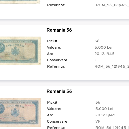
Referinta:
ROM_56_121945
Romania 56
Pick#
56
Valoare:
5.000 Lei
An:
20.12.1945
Conservare:
F
Referinta:
ROM_56_121945_
Romania 56
Pick#
56
Valoare:
5.000 Lei
An:
20.12.1945
Conservare:
VF
Referinta:
ROM_56_121945_