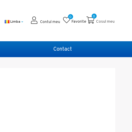
0
0
Favorite
Cosul meu
Limba
Contul meu
Contact