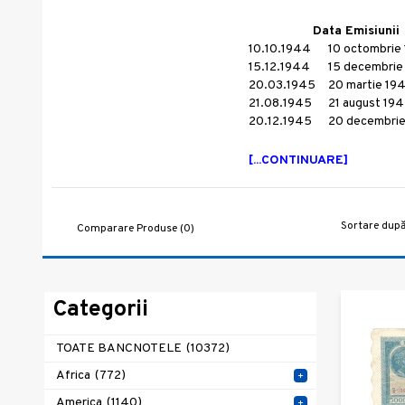
Data Emisiunii
10.10.1944
10 octombrie
15.12.1944
15 decembrie
20.03.1945
20 martie 19
21.08.1945
21 august 19
20.12.1945
20 decembri
[...CONTINUARE]
Sortare după
Comparare Produse (0)
Categorii
TOATE BANCNOTELE
(10372)
Africa
(772)
+
America
(1140)
+