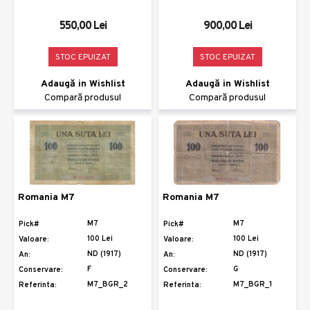
550,00 Lei
900,00 Lei
STOC EPUIZAT
STOC EPUIZAT
Adaugă in Wishlist
Adaugă in Wishlist
Compară produsul
Compară produsul
Romania M7
Romania M7
M7
M7
Pick#
Pick#
100 Lei
100 Lei
Valoare:
Valoare:
ND (1917)
ND (1917)
An:
An:
F
G
Conservare:
Conservare:
M7_BGR_2
M7_BGR_1
Referinta:
Referinta: