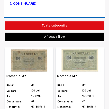
[...CONTINUARE]
Toate categoriile
Afiseaza filtre
Romania M7
Romania M7
M7
M7
Pick#
Pick#
100 Lei
100 Lei
Valoare:
Valoare:
ND (1917)
ND (1917)
An:
An:
VG
VF
Conservare:
Conservare:
M7_BGR_4
M7_BGR_3
Referinta:
Referinta: