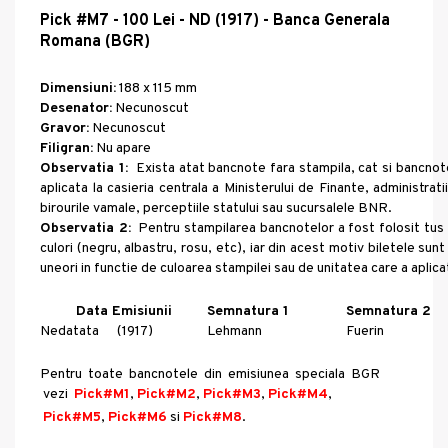
Pick #M7 - 100 Lei - ND (1917) - Banca Generala
Romana (BGR)
Dimensiuni:
188 x 115 mm
Desenator:
Necunoscut
Gravor:
Necunoscut
Filigran:
Nu apare
Observatia 1:
Exista atat bancnote fara stampila, cat si bancnot
aplicata la casieria centrala a Ministerului de Finante, administratii
birourile vamale, perceptiile statului sau sucursalele BNR.
Observatia 2:
Pentru stampilarea bancnotelor a fost folosit tus
culori (negru, albastru, rosu, etc)
, iar din acest motiv biletele sun
uneori in functie de culoarea stampilei sau de unitatea care a aplica
Data Emisiunii
Semnatura 1
Semnatura 2
Nedatata
(1917)
Lehmann
Fuerin
Pentru toate bancnotele din emisiunea speciala BGR
vezi
Pick#M1
,
Pick#M2
,
Pick#M3
,
Pick#M4
,
Pick#M5
,
Pick#M6
si
Pick#M8
.