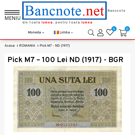
Bancnote
MENIU
din toata
lumea
, pentru toata
lumea
0
0
Moneda
Limba
Acasa
ROMANIA
Pick M7 - ND (1917)
Pick M7 – 100 Lei ND (1917) - BGR