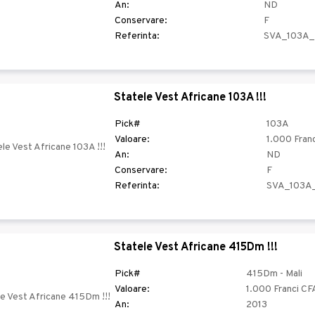
An:
ND
Conservare:
F
Referinta:
SVA_103A_
Statele Vest Africane 103A !!!
Pick#
103A
Valoare:
1.000 Franc
An:
ND
Conservare:
F
Referinta:
SVA_103A
Statele Vest Africane 415Dm !!!
Pick#
415Dm - Mali
Valoare:
1.000 Franci CF
An:
2013