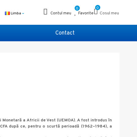
0
0
Favorite
Cosul meu
Limba
Contul meu
Contact
i Monetară a Africii de Vest (UEMOA). A fost introdus în
i CFA după ce, pentru o scurtă perioadă (1962–1984), a