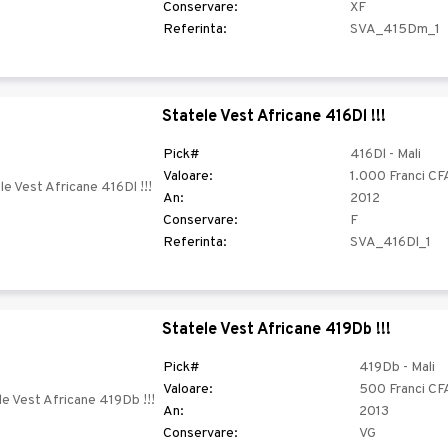
Conservare:
XF
Referinta:
SVA_415Dm_1
Statele Vest Africane 416Dl !!!
Pick#
416Dl - Mali
Valoare:
1.000 Franci CF
An:
2012
Conservare:
F
Referinta:
SVA_416Dl_1
Statele Vest Africane 419Db !!!
Pick#
419Db - Mali
Valoare:
500 Franci CF
An:
2013
Conservare:
VG