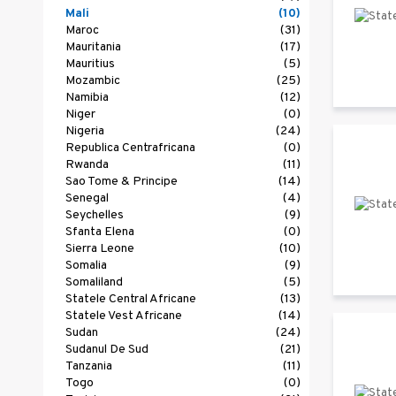
Mali
(10)
Maroc
(31)
Mauritania
(17)
Mauritius
(5)
Mozambic
(25)
Namibia
(12)
Niger
(0)
Nigeria
(24)
Republica Centrafricana
(0)
Rwanda
(11)
Sao Tome & Principe
(14)
Senegal
(4)
Seychelles
(9)
Sfanta Elena
(0)
Sierra Leone
(10)
Somalia
(9)
Somaliland
(5)
Statele Central Africane
(13)
Statele Vest Africane
(14)
Sudan
(24)
Sudanul De Sud
(21)
Tanzania
(11)
Togo
(0)