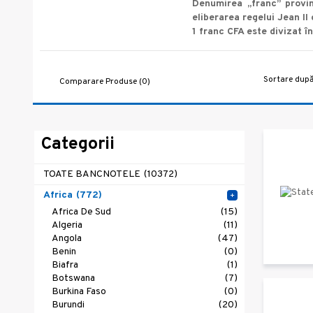
Denumirea „franc” provi
eliberarea regelui Jean II 
1 franc CFA este divizat 
Sortare după
Comparare Produse (0)
Categorii
TOATE BANCNOTELE
(10372)
Africa
(772)
+
Africa De Sud
(15)
Algeria
(11)
Angola
(47)
Benin
(0)
Biafra
(1)
Botswana
(7)
Burkina Faso
(0)
Burundi
(20)