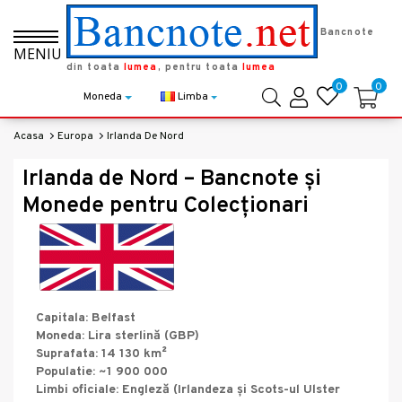
Bancnote
MENIU
din toata
lumea
, pentru toata
lumea
0
0
Moneda
Limba
Acasa
Europa
Irlanda De Nord
Irlanda de Nord – Bancnote și
Monede pentru Colecționari
Capitala: Belfast
Moneda: Lira sterlină (GBP)
Suprafata: 14 130 km²
Populatie: ~1 900 000
Limbi oficiale: Engleză (Irlandeza și Scots-ul Ulster