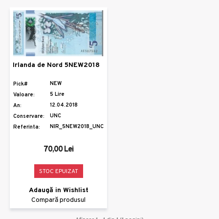
Irlanda de Nord 5NEW2018
NEW
Pick#
5 Lire
Valoare:
12.04.2018
An:
UNC
Conservare:
NIR_5NEW2018_UNC
Referinta:
70,00 Lei
STOC EPUIZAT
Adaugă in Wishlist
Compară produsul