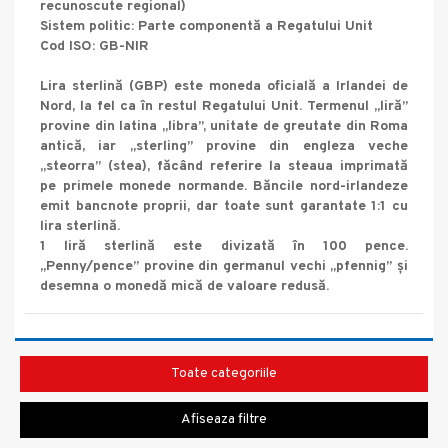
recunoscute regional)
Sistem politic: Parte componentă a Regatului Unit
Cod ISO: GB-NIR
Lira sterlină (GBP) este moneda oficială a Irlandei de
Nord, la fel ca în restul Regatului Unit. Termenul „liră”
provine din latina „libra”, unitate de greutate din Roma
antică, iar „sterling” provine din engleza veche
„steorra” (stea), făcând referire la steaua imprimată
pe primele monede normande. Băncile nord-irlandeze
emit bancnote proprii, dar toate sunt garantate 1:1 cu
lira sterlină.
1 liră sterlină este divizată în 100 pence.
„Penny/pence” provine din germanul vechi „pfennig” și
desemna o monedă mică de valoare redusă.
Toate categoriile
Afiseaza filtre