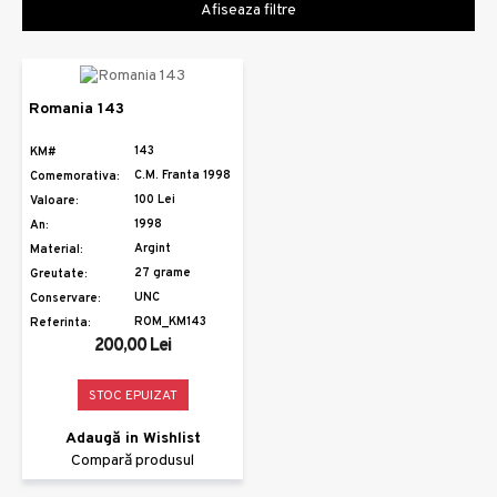
Afiseaza filtre
Romania 143
143
KM#
C.M. Franta 1998
Comemorativa:
100 Lei
Valoare:
1998
An:
Argint
Material:
27 grame
Greutate:
UNC
Conservare:
ROM_KM143
Referinta:
200,00 Lei
STOC EPUIZAT
Adaugă in Wishlist
Compară produsul