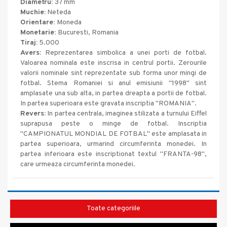
Diametru:
37 mm
Muchie:
Neteda
Orientare:
Moneda
Monetarie:
Bucuresti, Romania
Tiraj:
5.000
Avers:
Reprezentarea simbolica a unei porti de fotbal.
Valoarea nominala este inscrisa in centrul portii. Zerourile
valorii nominale sint reprezentate sub forma unor mingi de
fotbal. Stema Romaniei si anul emisiunii "1998" sint
amplasate una sub alta, in partea dreapta a portii de fotbal.
In partea superioara este gravata inscriptia "ROMANIA".
Revers:
In partea centrala, imaginea stilizata a turnului Eiffel
suprapusa peste o minge de fotbal. Inscriptia
"CAMPIONATUL MONDIAL DE FOTBAL" este amplasata in
partea superioara, urmarind circumferinta monedei. In
partea inferioara este inscriptionat textul "FRANTA-98",
care urmeaza circumferinta monedei.
Toate categoriile