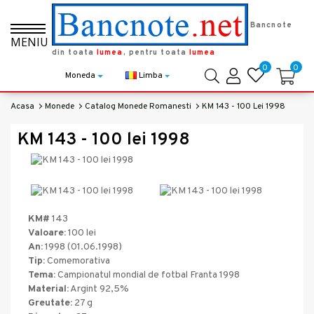
Bancnote
MENIU
din toata
lumea
, pentru toata
lumea
0
0
Moneda
Limba
Acasa
Monede
Catalog Monede Romanesti
KM 143 - 100 Lei 1998
KM 143 - 100 lei 1998
KM#
143
Valoare:
100 lei
An:
1998 (01.06.1998)
Tip:
Comemorativa
Tema:
Campionatul mondial de fotbal Franta 1998
Material:
Argint 92,5%
Greutate:
27 g