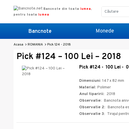
Bancnote din toata
lumea
,
pentru toata
lumea
Monede
Bancnote
Acasa
ROMANIA
Pick 124 - 2018
Pick #124 – 100 Lei – 2018
Pick #
124
- 100 Lei -
0
Dimensiuni:
147 x 82 mm
Material:
Polimer
Anul tiparirii:
2018
Observatie:
Bancnota anive
Observatie 2:
Bancnota est
Observatie 3:
Tirajul pen