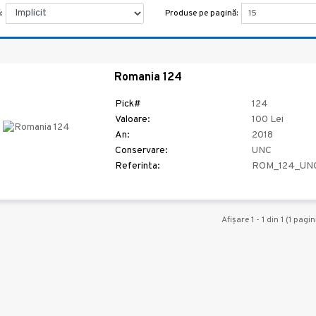
Produse pe pagină:
:
Romania 124
Pick#
124
Valoare:
100 Lei
An:
2018
Conservare:
UNC
Referinta:
ROM_124_UN
Afişare 1 - 1 din 1 (1 pagin