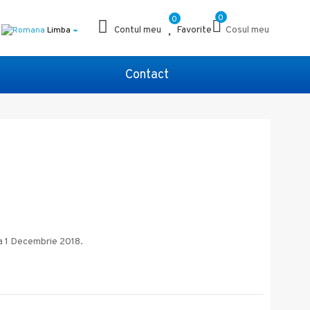
0
0
Favorite
Cosul meu
Limba
Contul meu
Contact
la 1 Decembrie 2018.