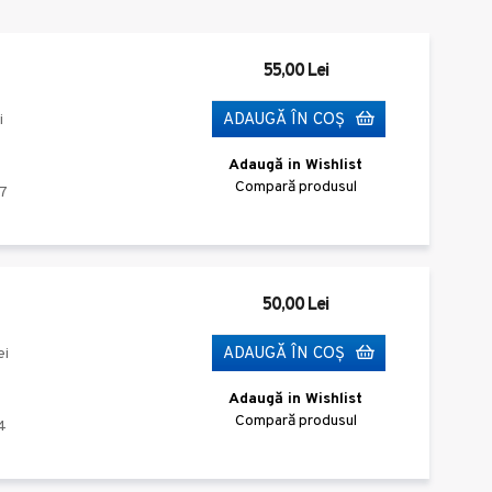
55,00 Lei
ADAUGĂ ÎN COŞ
i
Adaugă in Wishlist
Compară produsul
7
50,00 Lei
ADAUGĂ ÎN COŞ
ei
Adaugă in Wishlist
Compară produsul
4