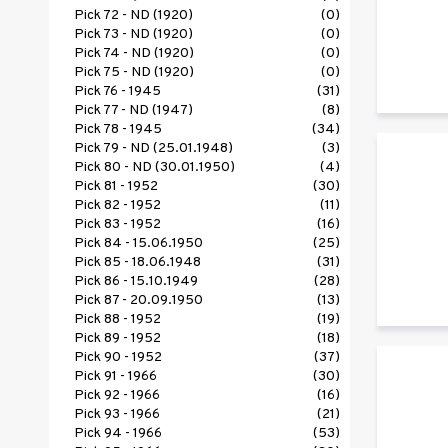
Pick 72 - ND (1920)
(0)
Pick 73 - ND (1920)
(0)
Pick 74 - ND (1920)
(0)
Pick 75 - ND (1920)
(0)
Pick 76 - 1945
(31)
Pick 77 - ND (1947)
(8)
Pick 78 - 1945
(34)
Pick 79 - ND (25.01.1948)
(3)
Pick 80 - ND (30.01.1950)
(4)
Pick 81 - 1952
(30)
Pick 82 - 1952
(11)
Pick 83 - 1952
(16)
Pick 84 - 15.06.1950
(25)
Pick 85 - 18.06.1948
(31)
Pick 86 - 15.10.1949
(28)
Pick 87 - 20.09.1950
(13)
Pick 88 - 1952
(19)
Pick 89 - 1952
(18)
Pick 90 - 1952
(37)
Pick 91 - 1966
(30)
Pick 92 - 1966
(16)
Pick 93 - 1966
(21)
Pick 94 - 1966
(53)