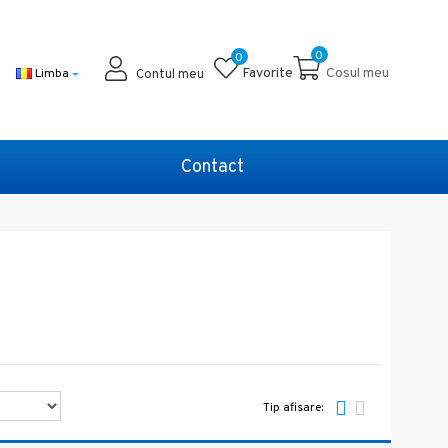
0
0
Favorite
Cosul meu
Limba
Contul meu
Contact
Tip afisare: