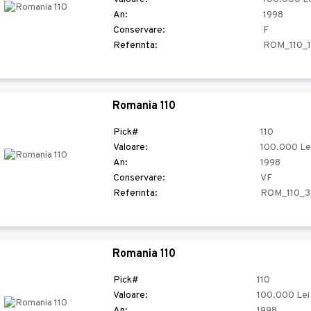
An:
1998
Conservare:
F
Referinta:
ROM_110_
Romania 110
Pick#
110
Valoare:
100.000 Le
An:
1998
Conservare:
VF
Referinta:
ROM_110_3
Romania 110
Pick#
110
Valoare:
100.000 Lei
An:
1998