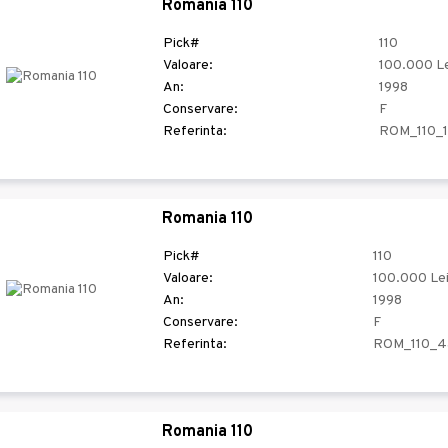
Romania 110
Pick#
110
Valoare:
100.000 L
An:
1998
Conservare:
F
Referinta:
ROM_110_
Romania 110
Pick#
110
Valoare:
100.000 Le
An:
1998
Conservare:
F
Referinta:
ROM_110_4
Romania 110