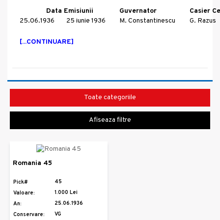
Data Emisiunii
Guvernator
Casier Ce
25.06.1936
25 iunie 1936
M. Constantinescu
G. Razus
[...CONTINUARE]
Toate categoriile
Afiseaza filtre
Romania 45
45
Pick#
1.000 Lei
Valoare:
25.06.1936
An:
VG
Conservare: