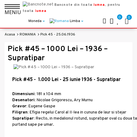
Bancnote din toata
lumea
, pentru
toata
lumea
MENIU
0
0
Moneda
Limba
Acasa
ROMANIA
Pick 45 - 25.06.1936
Pick #45 – 1000 Lei – 1936 –
Supratipar
Pick #45 - 1.000 Lei - 25 iunie 1936 - Supratipar
Dimensiuni:
181 x 104 mm
Desenatori:
Nicolae Grigorescu, Ary Murnu
Gravor:
Eugene Gaspe
Filigran:
Efigia regelui Carol al II-lea in cununa de laur si stejar
Supratipar:
Recto, in medalionul rotund, supratipar oval cu doua ta
purtand sape pe umar.