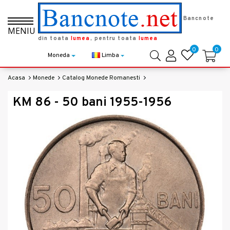
Bancnote
MENIU
din toata
lumea
, pentru toata
lumea
0
0
Moneda
Limba
Acasa
Monede
Catalog Monede Romanesti
KM 86 - 50 Bani 1955-1956
KM 86 - 50 bani 1955-1956