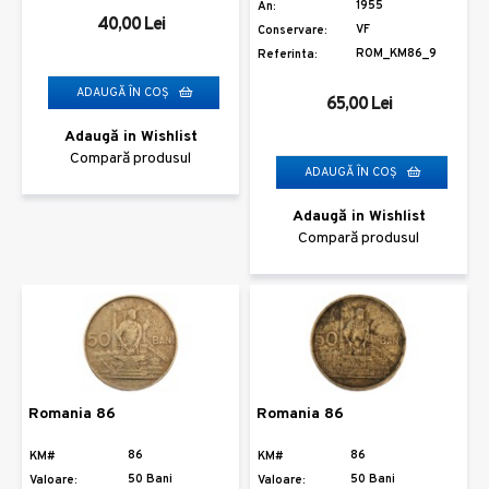
1955
An:
40,00 Lei
VF
Conservare:
ROM_KM86_9
Referinta:
ADAUGĂ ÎN COŞ
65,00 Lei
Adaugă in Wishlist
Compară produsul
ADAUGĂ ÎN COŞ
Adaugă in Wishlist
Compară produsul
Romania 86
Romania 86
86
86
KM#
KM#
50 Bani
50 Bani
Valoare:
Valoare: