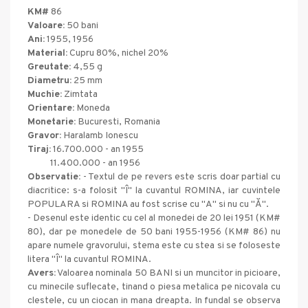
KM#
86
Valoare:
50 bani
Ani:
1955, 1956
Material:
Cupru 80%, nichel 20%
Greutate:
4,55 g
Diametru:
25 mm
Muchie:
Zimtata
Orientare:
Moneda
Monetarie:
Bucuresti, Romania
Gravor:
Haralamb Ionescu
Tiraj:
16.700.000 - an 1955
11.400.000 - an 1956
Observatie:
- Textul de pe revers este scris doar partial cu
diacritice: s-a folosit "Î" la cuvantul ROMINA, iar cuvintele
POPULARA si ROMINA au fost scrise cu "A" si nu cu "Ă".
- Desenul este identic cu cel al monedei de 20 lei 1951 (KM#
80), dar pe monedele de 50 bani 1955-1956 (KM# 86) nu
apare numele gravorului, stema este cu stea si se foloseste
litera "Î" la cuvantul ROMINA.
Avers:
Valoarea nominala 50 BANI si un muncitor in picioare,
cu minecile suflecate, tinand o piesa metalica pe nicovala cu
clestele, cu un ciocan in mana dreapta. In fundal se observa