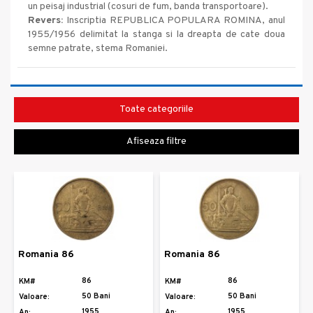
un peisaj industrial (cosuri de fum, banda transportoare).
Revers:
Inscriptia REPUBLICA POPULARA ROMINA, anul
1955/1956 delimitat la stanga si la dreapta de cate doua
semne patrate, stema Romaniei.
Toate categoriile
Afiseaza filtre
Romania 86
Romania 86
86
86
KM#
KM#
50 Bani
50 Bani
Valoare:
Valoare:
1955
1955
An:
An: