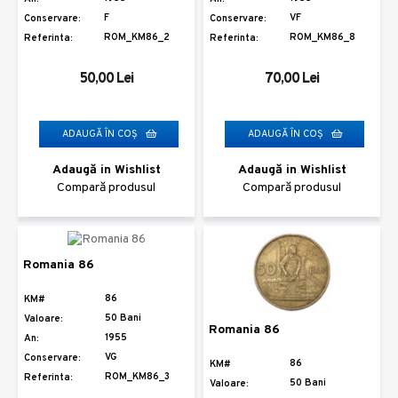
F
VF
Conservare:
Conservare:
ROM_KM86_2
ROM_KM86_8
Referinta:
Referinta:
50,00 Lei
70,00 Lei
ADAUGĂ ÎN COŞ
ADAUGĂ ÎN COŞ
Adaugă in Wishlist
Adaugă in Wishlist
Compară produsul
Compară produsul
Romania 86
86
KM#
50 Bani
Valoare:
Romania 86
1955
An:
VG
Conservare:
86
KM#
ROM_KM86_3
Referinta:
50 Bani
Valoare: