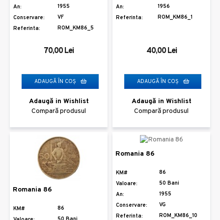
1955
1956
An:
An:
VF
ROM_KM86_1
Conservare:
Referinta:
ROM_KM86_5
Referinta:
70,00 Lei
40,00 Lei
ADAUGĂ ÎN COŞ
ADAUGĂ ÎN COŞ
Adaugă in Wishlist
Adaugă in Wishlist
Compară produsul
Compară produsul
Romania 86
86
KM#
50 Bani
Valoare:
Romania 86
1955
An:
VG
Conservare:
86
KM#
ROM_KM86_10
Referinta:
50 Bani
Valoare: