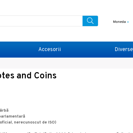
Moneda
Accesorii
Diverse
otes and Coins
Sârbă
 parlamentară
oficial, nerecunoscut de ISO)