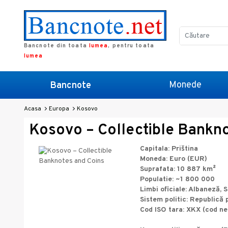
Bancnote din toata
lumea
, pentru toata
lumea
Monede
Bancnote
Acasa
Europa
Kosovo
Kosovo – Collectible Bankn
Capitala: Priština
Moneda: Euro (EUR)
Suprafata: 10 887 km²
Populatie: ~1 800 000
Limbi oficiale: Albaneză, 
Sistem politic: Republică
Cod ISO tara: XKX (cod ne